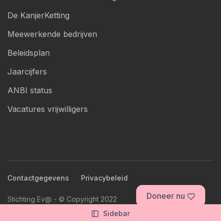
De KanjerKetting
Meewerkende bedrijven
Beleidsplan
Jaarcijfers
ANBI status
Vacatures vrijwilligers
Contactgegevens
Privacybeleid
Doneer nu
Stichting Ev@ - © Copyright 2022
Mogelijk gemaakt door
Web and Brand
Sidebar