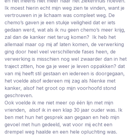
en het ineens niet meer naar het ziekenhuis hoeven.
Ik moest hierin echt mijn weg zien te vinden, want je
vertrouwen in je lichaam was compleet weg. De
chemo’s gaven je een stukje veiligheid dat er iets
gedaan werd, wat als ik nu geen chemo’s meer krijg,
zal dan de kanker niet terug komen? Ik heb het
allemaal maar op mij af laten komen, de verwerking
ging door heel veel verschillende fases heen, de
verwerking is misschien nog wel zwaarder dan in het
traject zitten, hoe ga je weer je leven oppakken? dat
van mij heeft stil gestaan en iedereen is doorgegaan,
het voelde alsof iedereen mij zag als Nienke met
kanker, alsof het groot op mijn voorhoofd stond
geschreven.
Ook voelde ik me niet meer op één lijn met mijn
vrienden, alsof ik in een klap 30 jaar ouder was. Ik
ben met hun het gesprek aan gegaan en heb mijn
gevoel met hun gedeeld, wat voor mij echt een
drempel weg haalde en een hele opluchting was.