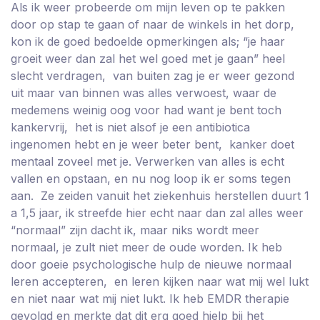
Als ik weer probeerde om mijn leven op te pakken
door op stap te gaan of naar de winkels in het dorp,
kon ik de goed bedoelde opmerkingen als; “je haar
groeit weer dan zal het wel goed met je gaan” heel
slecht verdragen, van buiten zag je er weer gezond
uit maar van binnen was alles verwoest, waar de
medemens weinig oog voor had want je bent toch
kankervrij, het is niet alsof je een antibiotica
ingenomen hebt en je weer beter bent, kanker doet
mentaal zoveel met je. Verwerken van alles is echt
vallen en opstaan, en nu nog loop ik er soms tegen
aan. Ze zeiden vanuit het ziekenhuis herstellen duurt 1
a 1,5 jaar, ik streefde hier echt naar dan zal alles weer
“normaal” zijn dacht ik, maar niks wordt meer
normaal, je zult niet meer de oude worden. Ik heb
door goeie psychologische hulp de nieuwe normaal
leren accepteren, en leren kijken naar wat mij wel lukt
en niet naar wat mij niet lukt. Ik heb EMDR therapie
gevolgd en merkte dat dit erg goed hielp bij het