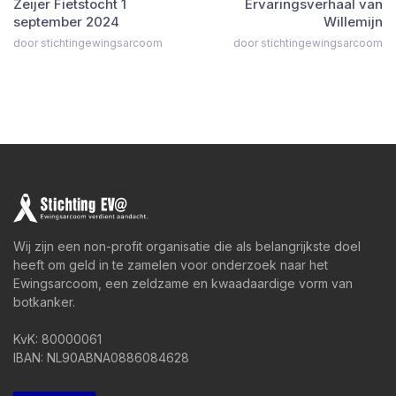
Zeijer Fietstocht 1
Ervaringsverhaal van
september 2024
Willemijn
door stichtingewingsarcoom
door stichtingewingsarcoom
Wij zijn een non-profit organisatie die als belangrijkste doel
heeft om geld in te zamelen voor onderzoek naar het
Ewingsarcoom, een zeldzame en kwaadaardige vorm van
botkanker.
KvK: 80000061
IBAN: NL90ABNA0886084628