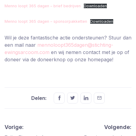
Menno loopt 365 dagen – brief bedrijven
Downloaden
Menno loopt 365 dagen – sponsorpakketten
Downloaden
Wil je deze fantastische actie ondersteunen? Stuur dan
een mail naar
mennoloopt365dagen@stichting-
ewingsarcoom.com
en wij nemen contact met je op of
doneer via de doneerknop op onze homepage!
Delen:
Vorige:
Volgende: