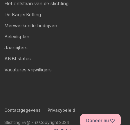
Het ontstaan van de stichting
De KanjerKetting
Meewerkende bedrijven
Beleidsplan
Jaarcijfers
ANBI status
Vacatures vrijwilligers
Contactgegevens
Privacybeleid
Doneer nu
Stichting Ev@ - © Copyright 2024
Mogelijk gemaakt door
Web and Brand