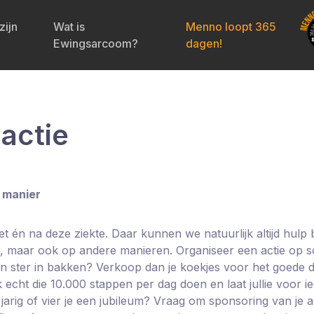
zijn
Wat is
Menno loopt 365
Ewingsarcoom?
dagen!
actie
 manier
t én na deze ziekte. Daar kunnen we natuurlijk altijd hulp b
, maar ook op andere manieren. Organiseer een actie op sc
een ster in bakken? Verkoop dan je koekjes voor het goede 
echt die 10.000 stappen per dag doen en laat jullie voor i
jarig of vier je een jubileum? Vraag om sponsoring van je ac