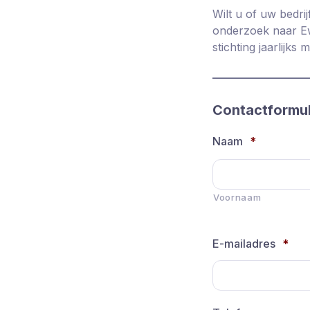
Wilt u of uw bedri
onderzoek naar Ew
stichting jaarlijk
Contactformul
Naam
*
Voornaam
E-mailadres
*