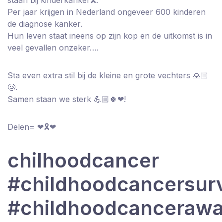
staan bij kinderkanker🎗.
Per jaar krijgen in Nederland ongeveer 600 kinderen
de diagnose kanker.
Hun leven staat ineens op zijn kop en de uitkomst is in
veel gevallen onzeker….
Sta even extra stil bij de kleine en grote vechters 🙏🏼
😢.
Samen staan we sterk 💪🏼🍀❤!
Delen= ❤🎗❤
chilhoodcancer
#childhoodcancersurv
#childhoodcanceraw