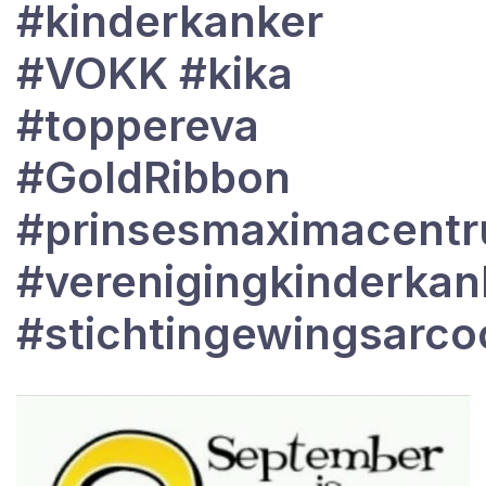
#kinderkanker
#VOKK #kika
#toppereva
#GoldRibbon
#prinsesmaximacent
#verenigingkinderkan
#stichtingewingsarc