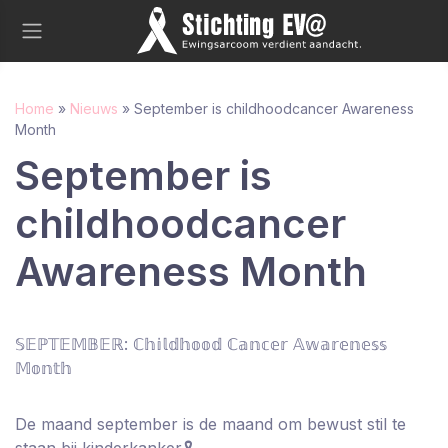
Home
»
Nieuws
»
September is childhoodcancer Awareness
Month
September is
childhoodcancer
Awareness Month
𝕊𝔼ℙ𝕋𝔼𝕄𝔹𝔼ℝ: ℂ𝕙𝕚𝕝𝕕𝕙𝕠𝕠𝕕 ℂ𝕒𝕟𝕔𝕖𝕣 𝔸𝕨𝕒𝕣𝕖𝕟𝕖𝕤𝕤
𝕄𝕠𝕟𝕥𝕙
De maand september is de maand om bewust stil te