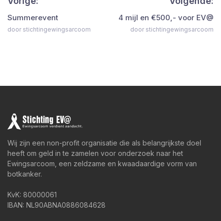
Vorige:
Volgende:
Summerevent
4 mijl en €500,- voor EV@
door stichtingewingsarcoom
door stichtingewingsarcoom
Wij zijn een non-profit organisatie die als belangrijkste doel
heeft om geld in te zamelen voor onderzoek naar het
Ewingsarcoom, een zeldzame en kwaadaardige vorm van
botkanker.
KvK: 80000061
IBAN: NL90ABNA0886084628